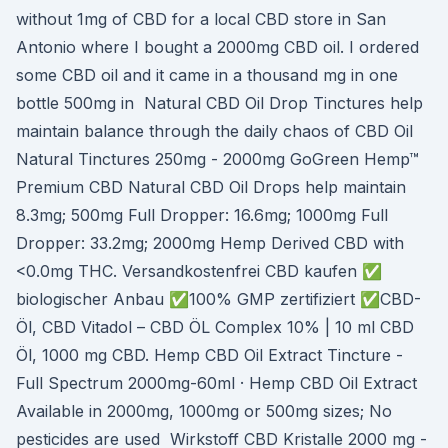
without 1mg of CBD for a local CBD store in San
Antonio where I bought a 2000mg CBD oil. I ordered
some CBD oil and it came in a thousand mg in one
bottle 500mg in Natural CBD Oil Drop Tinctures help
maintain balance through the daily chaos of CBD Oil
Natural Tinctures 250mg - 2000mg GoGreen Hemp™
Premium CBD Natural CBD Oil Drops help maintain
8.3mg; 500mg Full Dropper: 16.6mg; 1000mg Full
Dropper: 33.2mg; 2000mg Hemp Derived CBD with
<0.0mg THC. Versandkostenfrei CBD kaufen ✅
biologischer Anbau ✅100% GMP zertifiziert ✅CBD-
Öl, CBD Vitadol – CBD ÖL Complex 10% | 10 ml CBD
Öl, 1000 mg CBD. Hemp CBD Oil Extract Tincture -
Full Spectrum 2000mg-60ml · Hemp CBD Oil Extract
Available in 2000mg, 1000mg or 500mg sizes; No
pesticides are used Wirkstoff CBD Kristalle 2000 mg -