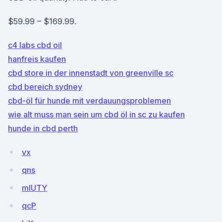
$59.99 – $169.99.
c4 labs cbd oil
hanfreis kaufen
cbd store in der innenstadt von greenville sc
cbd bereich sydney
cbd-öl für hunde mit verdauungsproblemen
wie alt muss man sein um cbd öl in sc zu kaufen
hunde in cbd perth
vx
qns
mlUTY
qcP