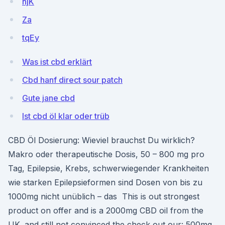
hjK
Za
tqEy
Was ist cbd erklärt
Cbd hanf direct sour patch
Gute jane cbd
Ist cbd öl klar oder trüb
CBD Öl Dosierung: Wieviel brauchst Du wirklich?
Makro oder therapeutische Dosis, 50 – 800 mg pro
Tag, Epilepsie, Krebs, schwerwiegender Krankheiten
wie starken Epilepsieformen sind Dosen von bis zu
1000mg nicht unüblich – das This is out strongest
product on offer and is a 2000mg CBD oil from the
UK. and still not convinced the check out our: 500mg,