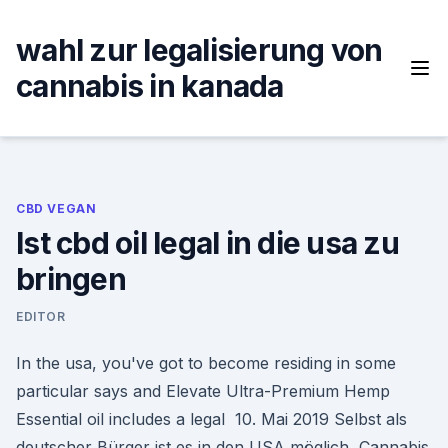
Skip
to
wahl zur legalisierung von
content
cannabis in kanada
CBD VEGAN
Ist cbd oil legal in die usa zu
bringen
EDITOR
In the usa, you've got to become residing in some
particular says and Elevate Ultra-Premium Hemp
Essential oil includes a legal 10. Mai 2019 Selbst als
deutscher Bürger ist es in den USA möglich, Cannabis