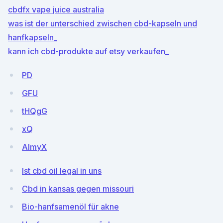
cbdfx vape juice australia
was ist der unterschied zwischen cbd-kapseln und
hanfkapseln_
kann ich cbd-produkte auf etsy verkaufen_
PD
GFU
tHQgG
xQ
AlmyX
Ist cbd oil legal in uns
Cbd in kansas gegen missouri
Bio-hanfsamenöl für akne